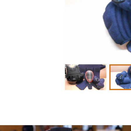
手刺し２・０分