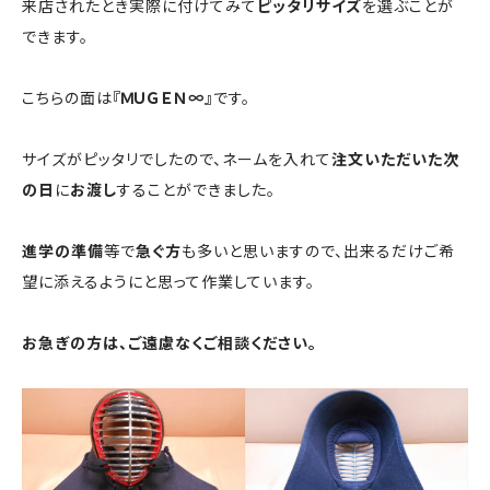
来店されたとき実際に付けてみて
ピッタリサイズ
を選ぶことが
できます。
こちらの面は
『ＭＵＧＥＮ∞』
です。
サイズがピッタリでしたので、ネームを入れて
注文いただいた次
の日
に
お渡し
することができました。
進学の準備
等で
急ぐ方
も多いと思いますので、出来るだけご希
望に添えるようにと思って作業しています。
お急ぎの方は、ご遠慮なくご相談ください。