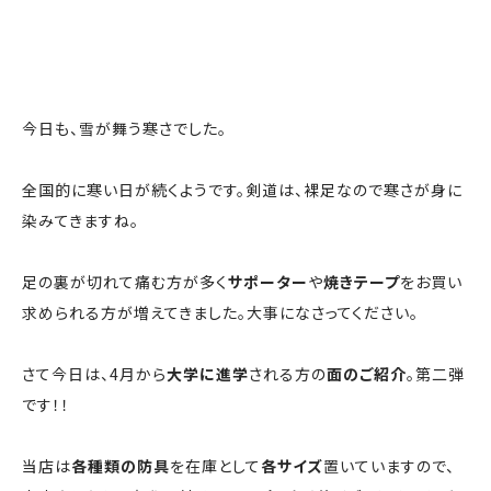
今日も、雪が舞う寒さでした。
全国的に寒い日が続くようです。剣道は、裸足なので寒さが身に
染みてきますね。
足の裏が切れて痛む方が多く
サポーター
や
焼きテープ
をお買い
求められる方が増えてきました。大事になさってください。
さて今日は、4月から
大学に進学
される方の
面のご紹介
。第二弾
です！！
当店は
各種類の防具
を在庫として
各サイズ
置いていますので、