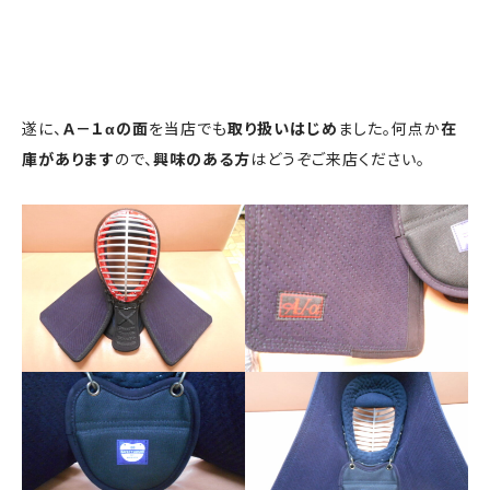
遂に、
Ａ－１αの面
を当店でも
取り扱いはじめ
ました。何点か
在
庫があります
ので、
興味のある方
はどうぞご来店ください。