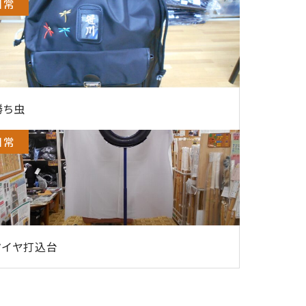
日常
勝ち虫
日常
タイヤ打込台