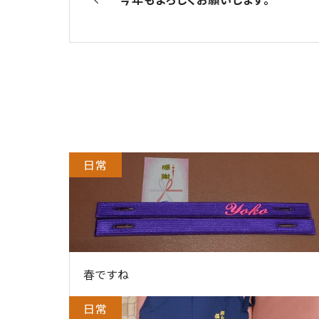
日常
春ですね
日常