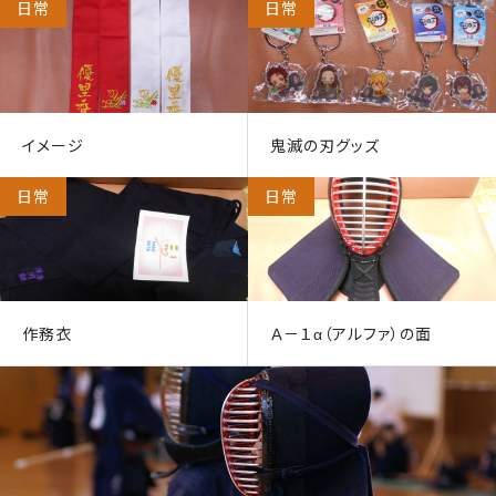
日常
日常
イメージ
鬼滅の刃グッズ
日常
日常
作務衣
Ａ－１α（アルファ）の面