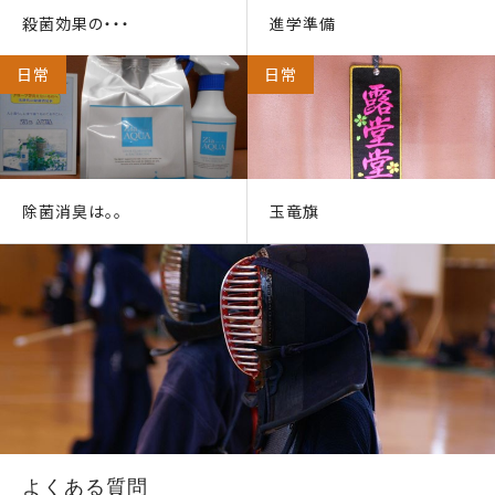
殺菌効果の・・・
進学準備
日常
日常
除菌消臭は。。
玉竜旗
よくある質問