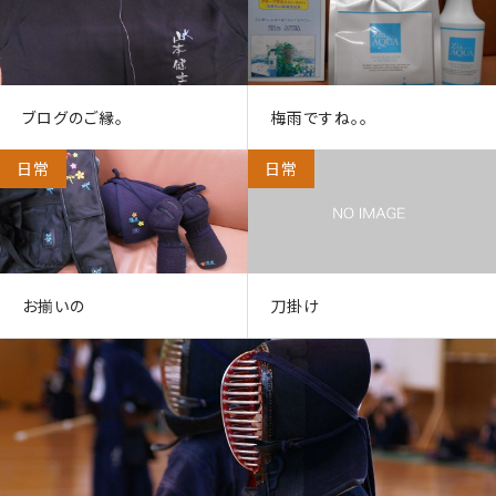
ブログのご縁。
梅雨ですね。。
日常
日常
お揃いの
刀掛け