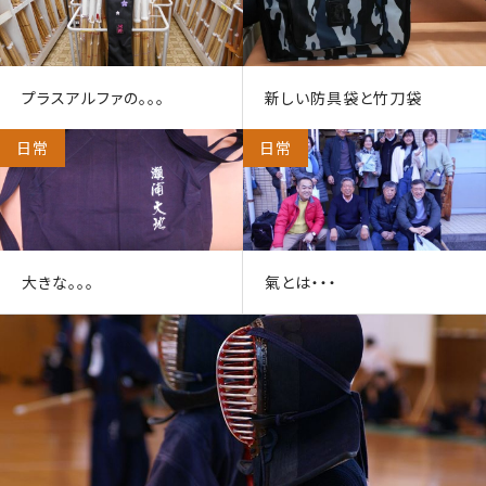
プラスアルファの。。。
新しい防具袋と竹刀袋
日常
日常
大きな。。。
氣とは・・・